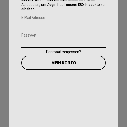
Melden Sie sich hier mit Ihrer Behörden-E-Mail-
Adresse an, um Zugriff auf unsere BOS Produkte zu
Kommunikation:
bis 105 dB Umgebungslärm
erhalten.
Sprachübertragung:
5 Mikrofone
E-Mail Adresse
Voxfunktion:
Nein
Passwort
Bluetooth:
3.0 HFP, HSP, A2DP
Teamfunk:
ca. 30 Meter Reichweite
Passwort vergessen?
Akku:
Lithium-Ion
MEIN KONTO
Arbeitszeit:
24 Std.
Kapazität:
2250 mAh
Ladezeit:
4 Stunden
Ladetemperatur:
0° C bis + 40° C
Kabelverbindung:
Nein