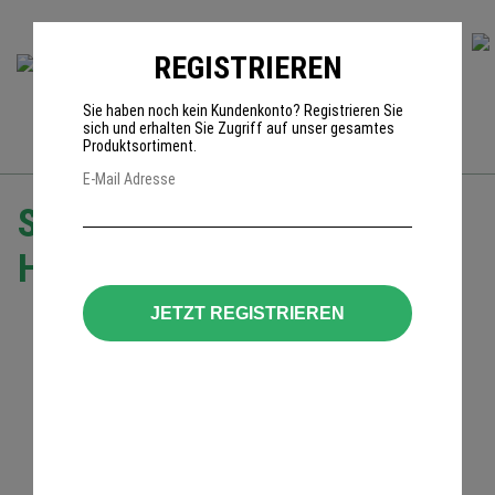
REGISTRIEREN
0
Sie haben noch kein Kundenkonto? Registrieren Sie
sich und erhalten Sie Zugriff auf unser gesamtes
Produktsortiment.
E-Mail Adresse
Sensear KG530 (EU)
Headset ATEX
JETZT REGISTRIEREN
ATEX Zertifiziert für den
Einsatz in explosionsgeschützten Bereichen
aktiver Kapselgehörschutz
Schutzwert SNR 33 dB
360° räumliche Wahrnehmung
Bluetooth
Teamfunk