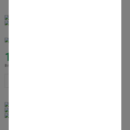
incl. Programmierung
LIEFERZEIT: 2-4-WOCHEN
1.545,81
€
Brutto inkl. MwSt., zzgl.
Versand
IN DEN WARENKORB