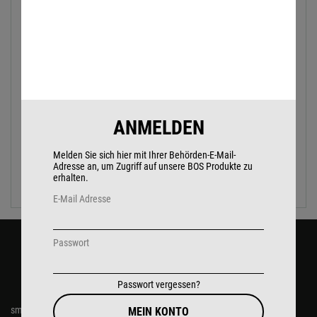
360° räumliche Wahrnehmung
Bluetooth
Teamfunk
incl. Programmierung
ANMELDEN
Melden Sie sich hier mit Ihrer Behörden-E-Mail-
922,25
€
Adresse an, um Zugriff auf unsere BOS Produkte zu
ZUM PRODUKT
erhalten.
inkl. 19% Mwst
E-Mail Adresse
Passwort
KONTAKT
Passwort vergessen?
smartAudio GmbH
MEIN KONTO