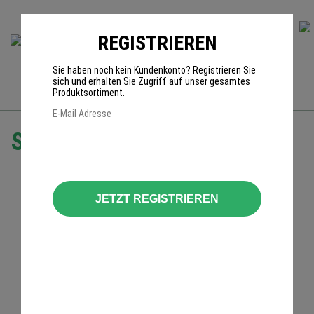
REGISTRIEREN
0
Sie haben noch kein Kundenkonto? Registrieren Sie
sich und erhalten Sie Zugriff auf unser gesamtes
Produktsortiment.
E-Mail Adresse
Sensear KG135 (EU)
incl. Anschlusskabel mit großer PTT für
Funkgerät:
JETZT REGISTRIEREN
Motorola DP1400
Aktiver Kapselgehörschutz
Schutzwert SNR 33 dB
360° räumliche Wahrnehmung
Bluetooth für Mobiltelefon
Teamfunk