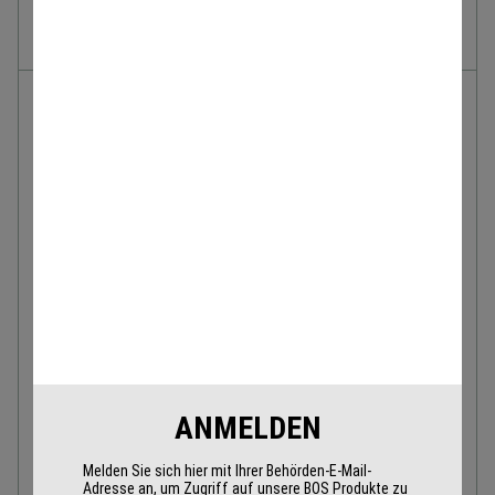
Sensear ist ein Gehörschutz Headset der nächsten
Generation.
TECHNISCHE DATEN
Trageweise:
Überkopf, Nackenbügel,
Helmadaption
Gewicht:
495 Gramm
IP-Klasse:
IP54
ATEX / IS
keine
Zertifizierung:
Gehörschutz:
33 dB SNR
In-Ohr Lautstärke
82 dB
ANMELDEN
Limit:
Standard:
EN352-1/-3
Melden Sie sich hier mit Ihrer Behörden-E-Mail-
Adresse an, um Zugriff auf unsere BOS Produkte zu
Arbeits-
-20° Celsius bis +60° Celsius