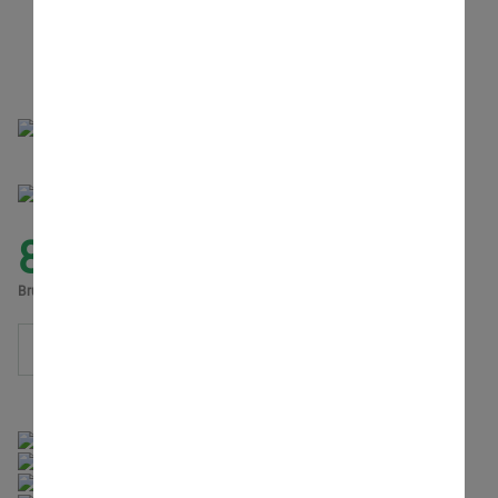
Teamfunk
incl. Programmierung
LIEFERZEIT: 2-4-WOCHEN
891,31
€
Brutto inkl. MwSt., zzgl.
Versand
IN DEN WARENKORB