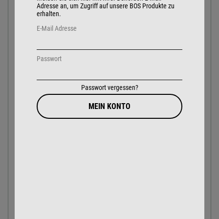
Adresse an, um Zugriff auf unsere BOS Produkte zu
erhalten.
Arbeits-
-20° Celsius bis +60° Celsius
Temperatur:
E-Mail Adresse
Sens 360°
bis 95 dB Umgebungslärm
Wahrnehmung:
Kommunikation:
bis 105 dB Umgebungslärm
Passwort
Sprachübertragung:
5 Mikrofone
Passwort vergessen?
Voxfunktion:
Nein
MEIN KONTO
Bluetooth:
3.0 HFP, HSP, A2DP
Teamfunk:
ca. 30 Meter Reichweite
Akku:
Lithium-Ion Polymer
Arbeitszeit:
24 Std.
Kapazität:
2650 mAh
Ladezeit:
7 Stunden