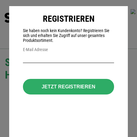
REGISTRIEREN
0
Sie haben noch kein Kundenkonto? Registrieren Sie
sich und erhalten Sie Zugriff auf unser gesamtes
Produktsortiment.
E-Mail Adresse
Sensear KG135 (EU)
Headset
JETZT REGISTRIEREN
incl. Anschlusskabel mit großer PTT für
Funkgerät:
Motorola GP900
Aktiver Kapselgehörschutz
Schutzwert SNR 33 dB
360° räumliche Wahrnehmung
Bluetooth für Mobiltelefon