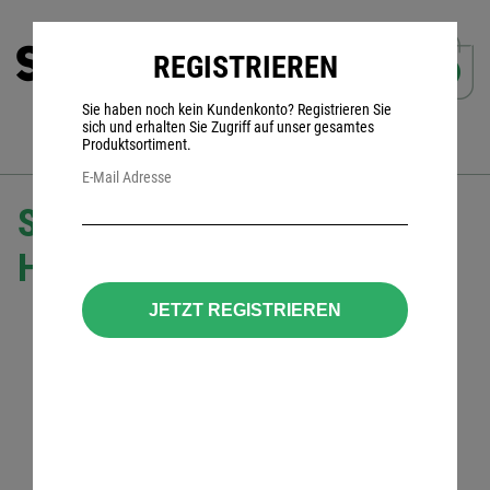
REGISTRIEREN
0
Sie haben noch kein Kundenkonto? Registrieren Sie
sich und erhalten Sie Zugriff auf unser gesamtes
Produktsortiment.
E-Mail Adresse
Sensear KG110 (EU)
Headset
JETZT REGISTRIEREN
incl. Anschlußkabel mit großer PTT für
Funkgerät:
Motorola DP2400, DP2600, DP3441, DP3661,
Aktiver Kapselgehörschutz
Schutzwert SNR 33 dB
360° räumliche Wahrnehmung
Anschluss an Funkgerät