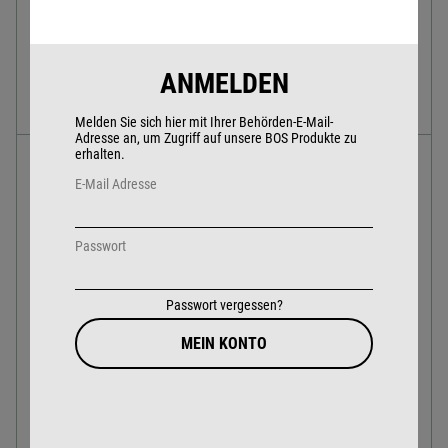
erhalten, dieses schützt Sie vor Gefahren in der
nächsten Umgebung.
Sensear ist ein Gehörschutz Headset der nächsten
ANMELDEN
Generation.
Melden Sie sich hier mit Ihrer Behörden-E-Mail-
Adresse an, um Zugriff auf unsere BOS Produkte zu
erhalten.
TECHNISCHE DATEN
E-Mail Adresse
Trageweise:
Überkopf, Nackenbügel,
Helmadaption
Passwort
Gewicht:
436 Gramm
Passwort vergessen?
IP-Klasse:
IP54
MEIN KONTO
Gehörschutz:
33 dB SNR
Standard:
EN352-1/-3
Arbeits-
-20° Celsius bis +60° Celsius