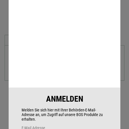
PRODUKTDETAILS
Nackenbügel für KG Serie. Einfacher Umbau eines
Kopfbügel- oder Helmheadset in ein
Nackenbügelheadset.
ANMELDEN
NOCH FRAGEN?
Melden Sie sich hier mit Ihrer Behörden-E-Mail-
Adresse an, um Zugriff auf unsere BOS Produkte zu
erhalten.
Wir beantworten Sie
E-Mail Adresse