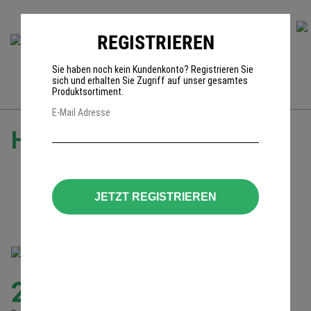
REGISTRIEREN
0
Sie haben noch kein Kundenkonto? Registrieren Sie
sich und erhalten Sie Zugriff auf unser gesamtes
Produktsortiment.
E-Mail Adresse
Helmadapter Typ A
Helmadapter Set
für alle KG Modelle
JETZT REGISTRIEREN
LIEFERZEIT: 2-4-WOCHEN
23,74
€