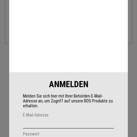
TECHNISCHE DATEN
Modell:
Typ A
Verpackungseinheit:
2 Stück
NOCH FRAGEN?
ANMELDEN
Wir beantworten Sie
Melden Sie sich hier mit Ihrer Behörden-E-Mail-
Ihnen gerne:
Adresse an, um Zugriff auf unsere BOS Produkte zu
erhalten.
+49 2509 9935790
E-Mail Adresse
info@smartaudio.online
Passwort