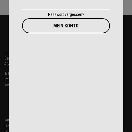
Passwort vergessen?
MEIN KONTO
KONTAKT
smartAudio GmbH
Beisenbusch 9-11
48301 Nottuln
Telefon: +49 2509 9935790
info@smartaudio.online
www.smartaudio.online
ÜBER UNS
Wir sind ein flexibles und motiviertes Unternehmen mit extrem guten Kontakten zu
Lieferanten und Systemanbietern in der ganzen Welt. Durch unsere langjährige
Erfahrung in der mobilen Kommunikationstechnik haben wir ein beachtliches Know-